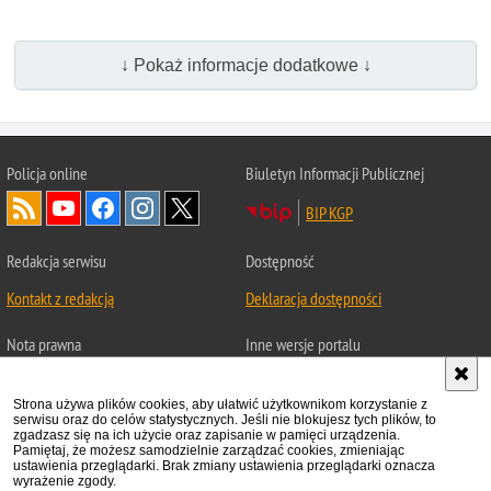
↓ Pokaż informacje dodatkowe ↓
Policja
online
Biuletyn Informacji Publicznej
BIP KGP
Redakcja serwisu
Dostępność
Kontakt z redakcją
Deklaracja dostępności
Nota prawna
Inne wersje portalu
Chcesz wykorzystać materiał
Wersja tekstowa
z serwisu Statystyka.
Strona używa plików cookies, aby ułatwić użytkownikom korzystanie z
serwisu oraz do celów statystycznych. Jeśli nie blokujesz tych plików, to
About Polish Police
Zapoznaj się z zasadami
zgadzasz się na ich użycie oraz zapisanie w pamięci urządzenia.
Pamiętaj, że możesz samodzielnie zarządzać cookies, zmieniając
Polityka prywatności
ustawienia przeglądarki. Brak zmiany ustawienia przeglądarki oznacza
wyrażenie zgody.