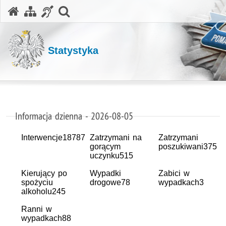
otwórz wyszukiwarkę
Statystyka
Informacja dzienna - 2026-08-05
Interwencje
18787
Zatrzymani na
Zatrzymani
gorącym
poszukiwani
375
uczynku
515
Kierujący po
Wypadki
Zabici w
spożyciu
drogowe
78
wypadkach
3
alkoholu
245
Ranni w
wypadkach
88