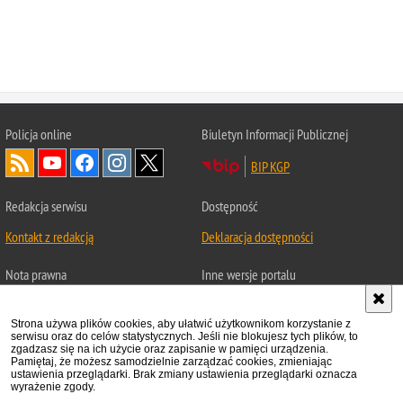
Policja
online
Biuletyn Informacji Publicznej
BIP KGP
Redakcja serwisu
Dostępność
Kontakt z redakcją
Deklaracja dostępności
Nota prawna
Inne wersje portalu
Chcesz wykorzystać materiał
Wersja tekstowa
z serwisu Statystyka.
Strona używa plików cookies, aby ułatwić użytkownikom korzystanie z
serwisu oraz do celów statystycznych. Jeśli nie blokujesz tych plików, to
About Polish Police
Zapoznaj się z zasadami
zgadzasz się na ich użycie oraz zapisanie w pamięci urządzenia.
Pamiętaj, że możesz samodzielnie zarządzać cookies, zmieniając
Polityka prywatności
ustawienia przeglądarki. Brak zmiany ustawienia przeglądarki oznacza
wyrażenie zgody.