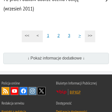
(wrzesień 2011)
<<
<
1
2
3
>
>>
↓ Pokaż informacje dodatkowe ↓
Policja
online
Biuletyn Informacji Publicznej
BIP KGP
Redakcja serwisu
Dostępność
Kontakt z redakcją
Deklaracja dostępności