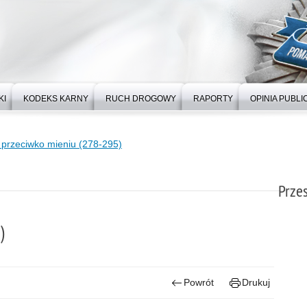
KI
KODEKS KARNY
RUCH DROGOWY
RAPORTY
OPINIA PUBLI
 przeciwko mieniu (278-295)
Prze
)
Powrót
Drukuj