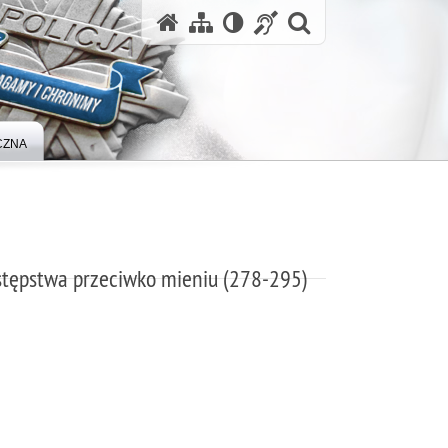
otwórz wysz
CZNA
stępstwa przeciwko mieniu (278-295)