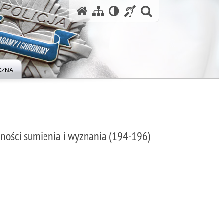
otwórz wysz
CZNA
ności sumienia i wyznania (194-196)