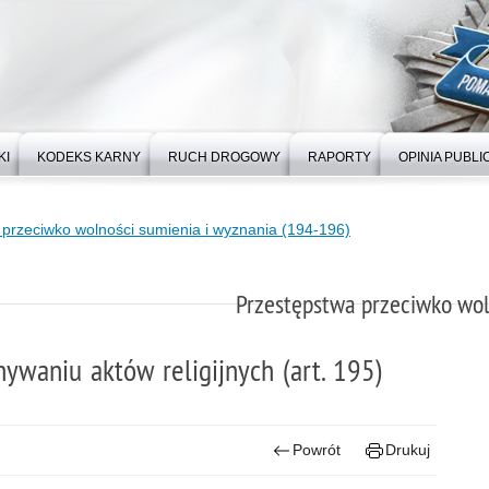
KI
KODEKS KARNY
RUCH DROGOWY
RAPORTY
OPINIA PUBLI
przeciwko wolności sumienia i wyznania (194-196)
Przestępstwa przeciwko wol
ywaniu aktów religijnych (art. 195)
Powrót
Drukuj