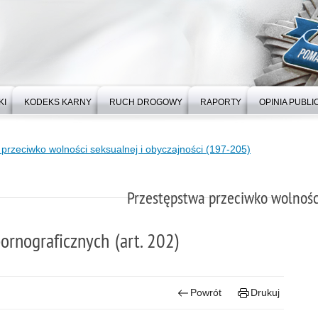
KI
KODEKS KARNY
RUCH DROGOWY
RAPORTY
OPINIA PUBLI
przeciwko wolności seksualnej i obyczajności (197-205)
Przestępstwa przeciwko wolności
ornograficznych (art. 202)
Powrót
Drukuj