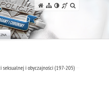
otwórz wysz
CZNA
 seksualnej i obyczajności (197-205)