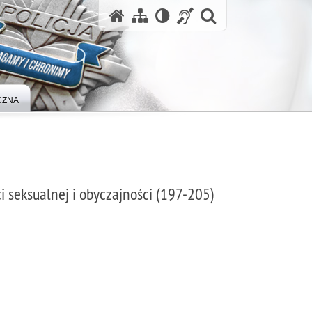
otwórz wysz
CZNA
 seksualnej i obyczajności (197-205)