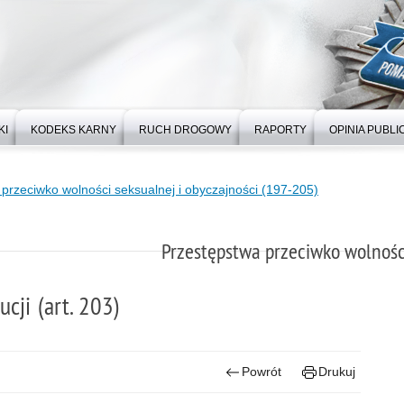
KI
KODEKS KARNY
RUCH DROGOWY
RAPORTY
OPINIA PUBLI
przeciwko wolności seksualnej i obyczajności (197-205)
Przestępstwa przeciwko wolności
cji (art. 203)
Powrót
Drukuj