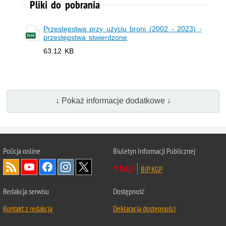
Pliki do pobrania
Przestępstwa przy użyciu broni (2002 - 2023) -
przestępstwa stwierdzone
63.12 KB
↓ Pokaż informacje dodatkowe ↓
Policja
online
Biuletyn Informacji Publicznej
BIP KGP
Redakcja serwisu
Dostępność
Kontakt z redakcją
Deklaracja dostępności