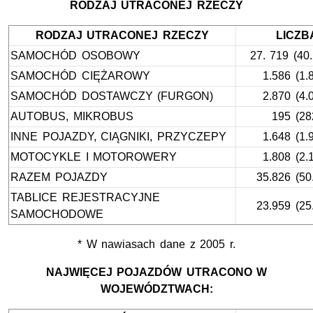
RODZAJ UTRACONEJ RZECZY
RODZAJ UTRACONEJ RZECZY
LICZB
SAMOCHÓD OSOBOWY
27. 719 (40.
SAMOCHÓD CIĘŻAROWY
1.586 (1.
SAMOCHÓD DOSTAWCZY (FURGON)
2.870 (4.
AUTOBUS, MIKROBUS
195 (28
INNE POJAZDY, CIĄGNIKI, PRZYCZEPY
1.648 (1.
MOTOCYKLE I MOTOROWERY
1.808 (2.
RAZEM POJAZDY
35.826 (50
TABLICE REJESTRACYJNE
23.959 (25
SAMOCHODOWE
* W nawiasach dane z 2005 r.
NAJWIĘCEJ POJAZDÓW UTRACONO W
WOJEWÓDZTWACH: