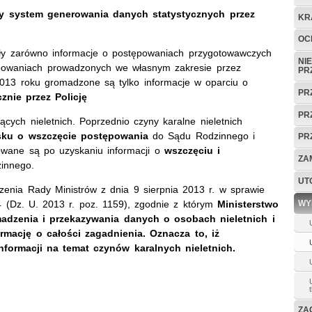
wy system generowania danych statystycznych przez
KR
OC
y zarówno informacje o postępowaniach przygotowawczych
NI
ępowaniach prowadzonych we własnym zakresie przez
PR
013 roku gromadzone są tylko informacje w oparciu o
PR
znie przez Policję
PR
ących nieletnich. Poprzednio czyny karalne nieletnich
sku o wszczęcie postępowania
do Sądu Rodzinnego i
PR
owane są po uzyskaniu informacji o
wszczęciu i
ZA
innego.
UT
enia Rady Ministrów z dnia 9 sierpnia 2013 r. w sprawie
WY
4 (Dz. U. 2013 r. poz. 1159), zgodnie z którym
Ministerstwo
adzenia i przekazywania danych o osobach nieletnich i
rmację o całości zagadnienia. Oznacza to, iż
nformacji na temat czynów karalnych nieletnich.
ZAG