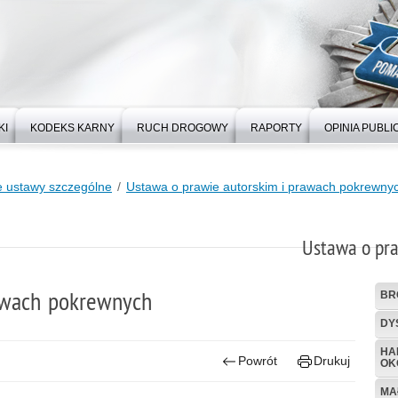
KI
KODEKS KARNY
RUCH DROGOWY
RAPORTY
OPINIA PUBLI
 ustawy szczególne
Ustawa o prawie autorskim i prawach pokrewny
Ustawa o pr
awach pokrewnych
BR
DY
HA
Powrót
Drukuj
OK
MA