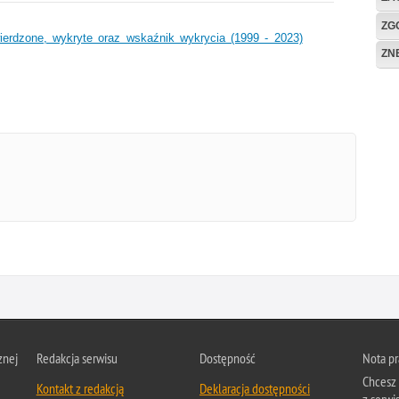
ZG
ierdzone, wykryte oraz wskaźnik wykrycia (1999 - 2023)
ZN
znej
Redakcja serwisu
Dostępność
Nota p
Chcesz 
Kontakt z redakcją
Deklaracja dostępności