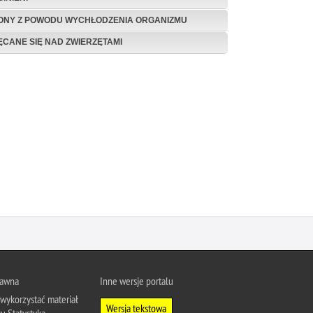
ONY Z POWODU WYCHŁODZENIA ORGANIZMU
ĘCANE SIĘ NAD ZWIERZĘTAMI
rawna
Inne wersje portalu
wykorzystać materiał
Wersja tekstowa