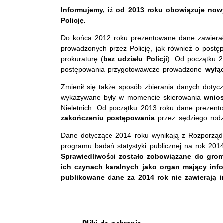
Informujemy, iż od 2013 roku obowiązuje no
Policję.
Do końca 2012 roku prezentowane dane zawierał
prowadzonych przez Policję, jak również o post
prokuraturę (
bez udziału Policji
). Od początku 2
postępowania przygotowawcze prowadzone
wyłąc
Zmienił się także sposób zbierania danych dotycz
wykazywane były w momencie skierowania
wnio
Nieletnich. Od początku 2013 roku dane prezent
zakończeniu postępowania
przez sędziego rodz
Dane dotyczące 2014 roku wynikają z Rozporządz
programu badań statystyki publicznej na rok 201
Sprawiedliwości zostało zobowiązane do grom
ich czynach karalnych jako organ mający info
publikowane dane za 2014 rok nie zawierają i