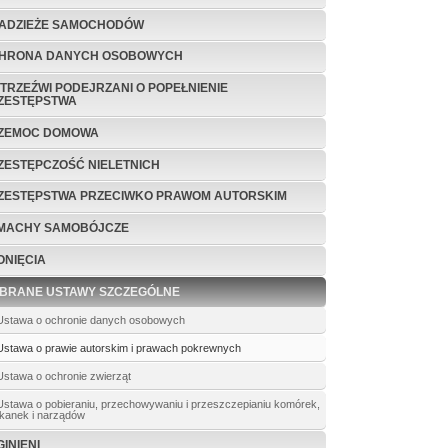
ADZIEŻE SAMOCHODÓW
HRONA DANYCH OSOBOWYCH
ETRZEŹWI PODEJRZANI O POPEŁNIENIE
ZESTĘPSTWA
ZEMOC DOMOWA
ZESTĘPCZOŚĆ NIELETNICH
ZESTĘPSTWA PRZECIWKO PRAWOM AUTORSKIM
MACHY SAMOBÓJCZE
ONIĘCIA
BRANE USTAWY SZCZEGÓLNE
Ustawa o ochronie danych osobowych
Ustawa o prawie autorskim i prawach pokrewnych
Ustawa o ochronie zwierząt
Ustawa o pobieraniu, przechowywaniu i przeszczepianiu komórek,
tkanek i narządów
INIENI