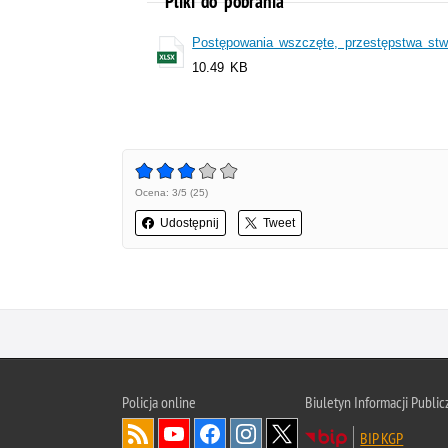
Pliki do pobrania
Postępowania wszczęte, przestępstwa stw
10.49 KB
Ocena: 3/5 (25)
Udostępnij
Tweet
Policja
online
Biuletyn Informacji Public
BIP KGP