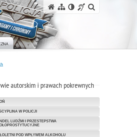
otwórz wysz
CZNA
ch
awie autorskim i prawach pokrewnych
OŃ
SCYPLINA W POLICJI
NDEL LUDŹMI I PRZESTEPSTWA
OŁOPROSTYTUCYJNE
ŁOLETNI POD WPŁYWEM ALKOHOLU