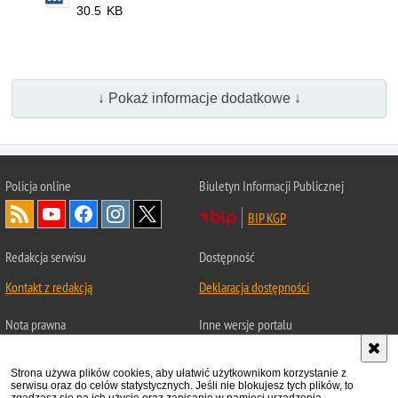
30.5 KB
↓ Pokaż informacje dodatkowe ↓
Policja
online
Biuletyn Informacji Publicznej
BIP KGP
Redakcja serwisu
Dostępność
Kontakt z redakcją
Deklaracja dostępności
Nota prawna
Inne wersje portalu
Chcesz wykorzystać materiał
Wersja tekstowa
z serwisu Statystyka.
Strona używa plików cookies, aby ułatwić użytkownikom korzystanie z
serwisu oraz do celów statystycznych. Jeśli nie blokujesz tych plików, to
About Polish Police
Zapoznaj się z zasadami